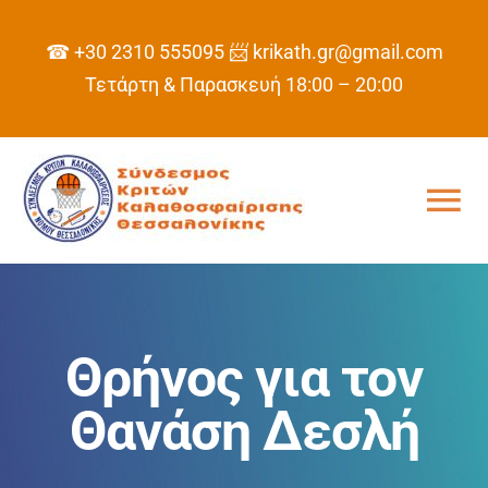
Skip
to
☎ +30 2310 555095
📨 krikath.gr@gmail.com
content
Τετάρτη & Παρασκευή 18:00 – 20:00
Tog
Nav
ΑΡΧΙΚΗ
ΣΥΝΔΕΣΜΟΣ
Θρήνος για τον
Θανάση Δεσλή
ΠΡΟΓΡΑΜΜΑ