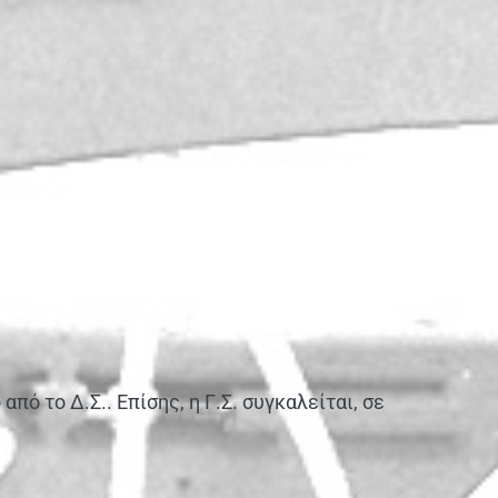
πό το Δ.Σ.. Επίσης, η Γ.Σ. συγκαλείται, σε