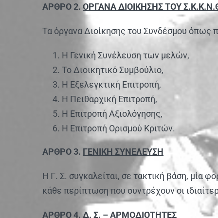
ΑΡΘΡΟ 2.
ΟΡΓΑΝΑ ΔΙΟΙΚΗΣΗΣ ΤΟΥ Σ.Κ.Κ.Ν.
Τα όργανα Διοίκησης του Συνδέσμου όπως πη
Η Γενική Συνέλευση των μελών,
Το Διοικητικό Συμβούλιο,
Η Εξελεγκτική Επιτροπή,
Η Πειθαρχική Επιτροπή,
Η Επιτροπή Αξιολόγησης,
Η Επιτροπή Ορισμού Κριτών.
ΑΡΘΡΟ 3.
ΓΕΝΙΚΗ ΣΥΝΕΛΕΥΣΗ
Η Γ. Σ. συγκαλείται, σε τακτική βάση, μία φ
κάθε περίπτωση που συντρέχουν οι ιδιαίτερ
ΑΡΘΡΟ 4.
Δ.
Σ. – ΑΡΜΟΔΙΟΤΗΤΕΣ