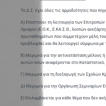
Το Δ.Σ. έχει όλες τις αρμοδιότητες που πηγ
Α) Εποπτεύει τη λειτουργία των Επιτροπών 
Ορισμού (Ε.Ο.Κ., Ε.ΚΑ.Σ.Θ., λοιπών ανεξά
πρωταθλημάτων που συμμετέχουν μέλη του. 
προβλεφθεί και θα λειτουργεί σύμφωνα με 
Β) Μεριμνά για την αντικατάσταση μέλους
αυτών όσων αναφέρονται στο Καταστατικό, σ
Γ) Μεριμνά για τη διεξαγωγή των Σχολών Κρ
Δ) Μεριμνά για την Οργάνωση Σεμιναρίων 
Ε) Επιλαμβάνεται για κάθε θέμα που δεν αν