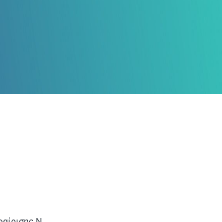
φαίρισης Ν.