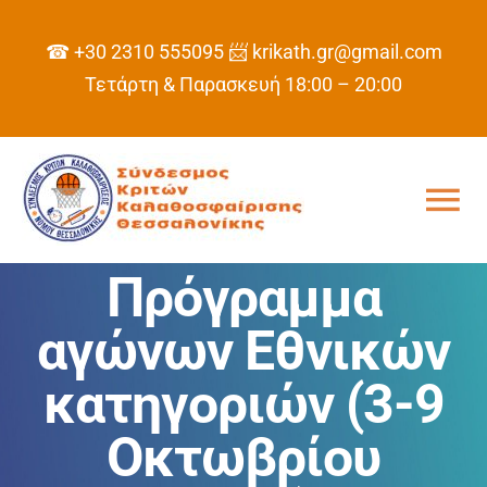
Skip
to
☎ +30 2310 555095
📨 krikath.gr@gmail.com
content
Τετάρτη & Παρασκευή 18:00 – 20:00
Tog
Nav
Πρόγραμμα
ΑΡΧΙΚΗ
αγώνων Εθνικών
ΣΥΝΔΕΣΜΟΣ
κατηγοριών (3-9
ΠΡΟΓΡΑΜΜΑ
Οκτωβρίου