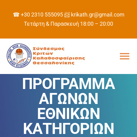
Skip
to
☎ +30 2310 555095
📨 krikath.gr@gmail.com
content
Τετάρτη & Παρασκευή 18:00 – 20:00
Tog
Nav
ΠΡΟΓΡΑΜΜΑ
ΑΡΧΙΚΗ
ΑΓΩΝΩΝ
ΣΥΝΔΕΣΜΟΣ
ΕΘΝΙΚΩΝ
ΠΡΟΓΡΑΜΜΑ
ΚΑΤΗΓΟΡΙΩΝ