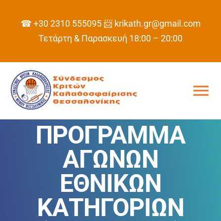
Skip
to
☎ +30 2310 555095
📨 krikath.gr@gmail.com
content
Τετάρτη & Παρασκευή 18:00 – 20:00
Tog
Nav
ΠΡΟΓΡΑΜΜΑ
ΑΡΧΙΚΗ
ΑΓΩΝΩΝ
ΣΥΝΔΕΣΜΟΣ
ΕΘΝΙΚΩΝ
ΠΡΟΓΡΑΜΜΑ
ΚΑΤΗΓΟΡΙΩΝ