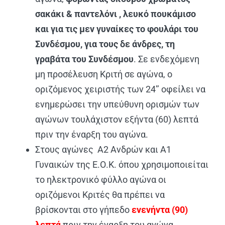
σακάκι & παντελόνι , λευκό πουκάμισο
και για τις μεν γυναίκες το φουλάρι του
Συνδέσμου, για τους δε άνδρες, τη
γραβάτα του Συνδέσμου
. Σε ενδεχόμενη
μη προσέλευση Κριτή σε αγώνα, ο
οριζόμενος χειριστής των 24’’ οφείλει να
ενημερώσει την υπεύθυνη ορισμών των
αγώνων τουλάχιστον εξήντα (60) λεπτά
πριν την έναρξη του αγώνα.
Στους αγώνες Α2 Ανδρών και Α1
Γυναικών της Ε.Ο.Κ. όπου χρησιμοποιείται
το ηλεκτρονικό φύλλο αγώνα οι
οριζόμενοι Κριτές θα πρέπει να
βρίσκονται στο γήπεδο
ενενήντα (90)
λεπτά
πριν την έναρξη του αγώνα,