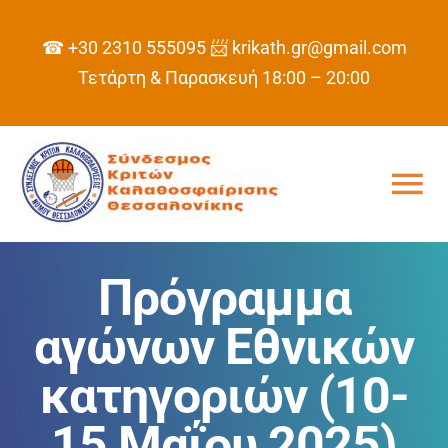
Skip
to
☎ +30 2310 555095
📨 krikath.gr@gmail.com
content
Τετάρτη & Παρασκευή 18:00 – 20:00
Tog
Nav
ΑΡΧΙΚΗ
Πρόγραμμα
ΣΥΝΔΕΣΜΟΣ
αγώνων Εθνικών
κατηγοριών (10-
ΠΡΟΓΡΑΜΜΑ
15 Μαΐου 2025)