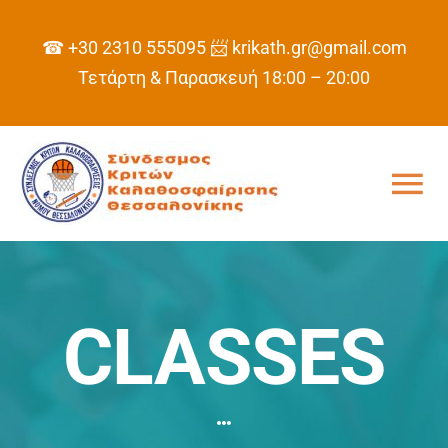
Skip
to
☎ +30 2310 555095
📨 krikath.gr@gmail.com
content
Τετάρτη & Παρασκευή 18:00 – 20:00
Tog
Nav
ΑΡΧΙΚΗ
ΣΥΝΔΕΣΜΟΣ
CLASSES
ΠΡΟΓΡΑΜΜΑ