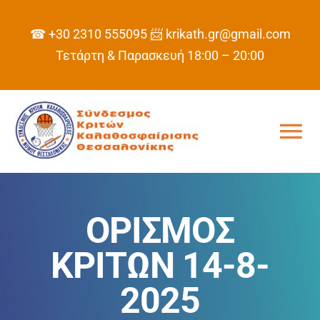
Skip
to
☎ +30 2310 555095
📨 krikath.gr@gmail.com
content
Τετάρτη & Παρασκευή 18:00 – 20:00
Tog
Nav
ΑΡΧΙΚΗ
ΟΡΙΣΜΟΣ
ΣΥΝΔΕΣΜΟΣ
ΚΡΙΤΩΝ 14-8-
ΠΡΟΓΡΑΜΜΑ
2025