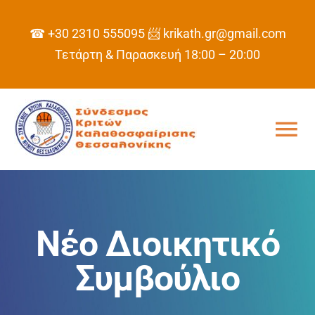
Skip
to
☎ +30 2310 555095
📨 krikath.gr@gmail.com
content
Τετάρτη & Παρασκευή 18:00 – 20:00
Tog
Nav
ΑΡΧΙΚΗ
ΣΥΝΔΕΣΜΟΣ
Νέο Διοικητικό
Συμβούλιο
ΠΡΟΓΡΑΜΜΑ