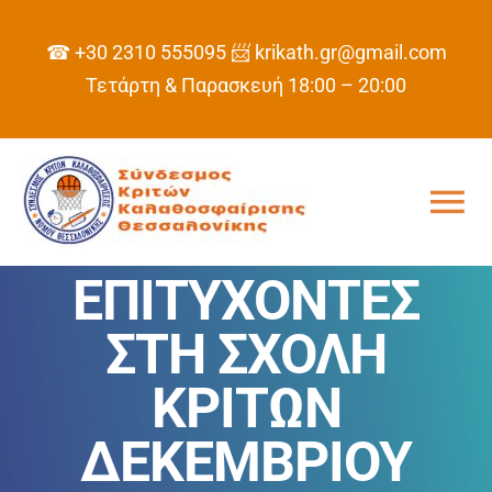
Skip
to
☎ +30 2310 555095
📨 krikath.gr@gmail.com
content
Τετάρτη & Παρασκευή 18:00 – 20:00
Tog
Nav
ΕΠΙΤΥΧΟΝΤΕΣ
ΑΡΧΙΚΗ
ΣΤΗ ΣΧΟΛΗ
ΣΥΝΔΕΣΜΟΣ
ΚΡΙΤΩΝ
ΠΡΟΓΡΑΜΜΑ
ΔΕΚΕΜΒΡΙΟΥ