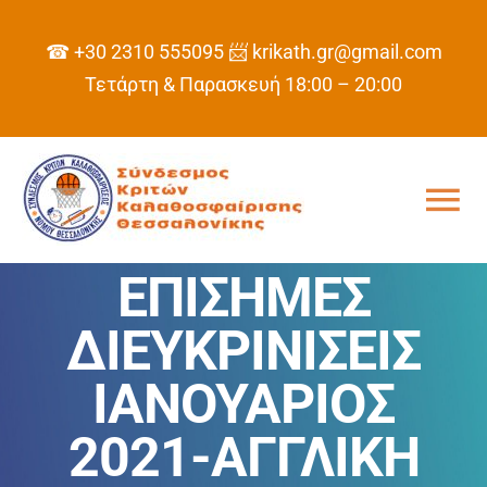
Skip
to
☎ +30 2310 555095
📨 krikath.gr@gmail.com
content
Τετάρτη & Παρασκευή 18:00 – 20:00
Tog
Nav
ΕΠΙΣΗΜΕΣ
ΑΡΧΙΚΗ
ΔΙΕΥΚΡΙΝΙΣΕΙΣ
ΣΥΝΔΕΣΜΟΣ
ΙΑΝΟΥΑΡΙΟΣ
ΠΡΟΓΡΑΜΜΑ
2021-ΑΓΓΛΙΚΗ