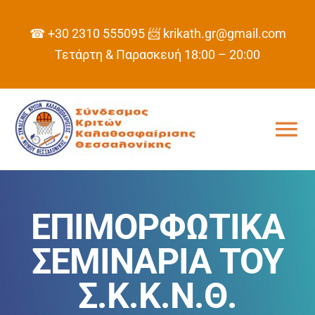
Skip
to
☎ +30 2310 555095
📨 krikath.gr@gmail.com
content
Τετάρτη & Παρασκευή 18:00 – 20:00
Tog
Nav
ΑΡΧΙΚΗ
ΕΠΙΜΟΡΦΩΤΙΚΑ
ΣΥΝΔΕΣΜΟΣ
ΣΕΜΙΝΑΡΙΑ ΤΟΥ
ΠΡΟΓΡΑΜΜΑ
Σ.Κ.Κ.Ν.Θ.