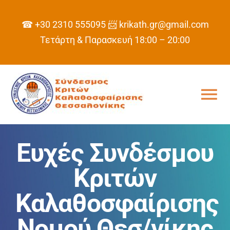
Skip
to
☎ +30 2310 555095
📨 krikath.gr@gmail.com
content
Τετάρτη & Παρασκευή 18:00 – 20:00
Tog
Nav
ΑΡΧΙΚΗ
Ευχές Συνδέσμου
ΣΥΝΔΕΣΜΟΣ
Κριτών
Καλαθοσφαίρισης
ΠΡΟΓΡΑΜΜΑ
Νομού Θεσ/νίκης