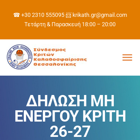
Skip
to
☎ +30 2310 555095
📨 krikath.gr@gmail.com
content
Τετάρτη & Παρασκευή 18:00 – 20:00
Tog
Nav
ΑΡΧΙΚΗ
ΔΗΛΩΣΗ ΜΗ
ΣΥΝΔΕΣΜΟΣ
ΕΝΕΡΓΟΥ ΚΡΙΤΗ
ΠΡΟΓΡΑΜΜΑ
26-27