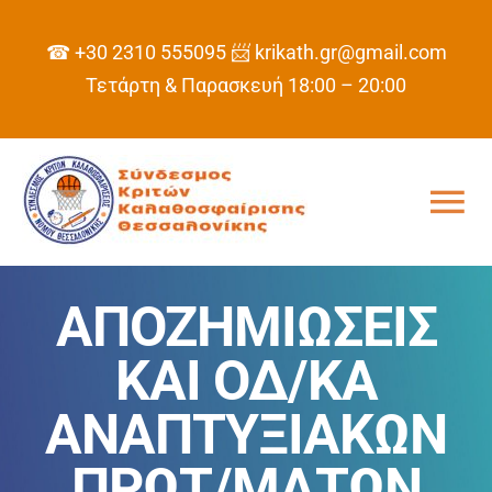
Skip
to
☎ +30 2310 555095
📨 krikath.gr@gmail.com
content
Τετάρτη & Παρασκευή 18:00 – 20:00
Tog
Nav
ΑΡΧΙΚΗ
ΑΠΟΖΗΜΙΩΣΕΙΣ
ΣΥΝΔΕΣΜΟΣ
ΚΑΙ ΟΔ/ΚΑ
ΑΝΑΠΤΥΞΙΑΚΩΝ
ΠΡΟΓΡΑΜΜΑ
ΠΡΩΤ/ΜΑΤΩΝ