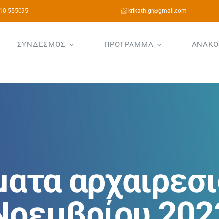
10 555095
📨 krikath.gr@gmail.com
ΣΥΝΔΕΣΜΟΣ
ΠΡΟΓΡΑΜΜΑ
ΑΝΑΚΟ
ατα αρχαιρεσι
Νοεμβρίου 202