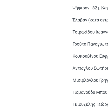
Ψήφισαν : 82 μέλ
Έλαβαν (κατά σειρ
Τσιρακίδου Ιωάννα
Γρούτα Παναγιώτα
Κουκουβίνου Ευφρ
Άντωγλου Σωτήριο
Μισιρλόγλου Γρηγ
Γιοβανούδα Μπουζί
Γκιουζέλης Γεώργ