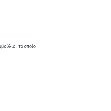
βούλιο , το οποίο
 .