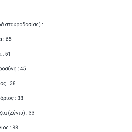
η
ά σταυροδοσίας) :
 : 65
 : 51
οσύνη : 45
ς : 38
όριος : 38
α (Ζένια) : 33
ιος : 33