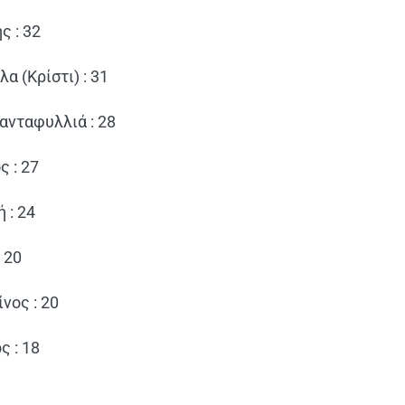
 : 32
 (Κρίστι) : 31
νταφυλλιά : 28
 : 27
 : 24
 20
νος : 20
ς : 18