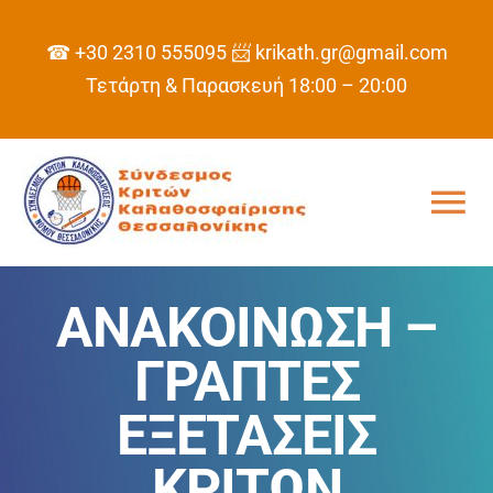
Skip
to
☎ +30 2310 555095
📨 krikath.gr@gmail.com
content
Τετάρτη & Παρασκευή 18:00 – 20:00
Tog
Nav
ΑΡΧΙΚΗ
ΑΝΑΚΟΙΝΩΣΗ –
ΣΥΝΔΕΣΜΟΣ
ΓΡΑΠΤΕΣ
ΕΞΕΤΑΣΕΙΣ
ΠΡΟΓΡΑΜΜΑ
ΚΡΙΤΩΝ