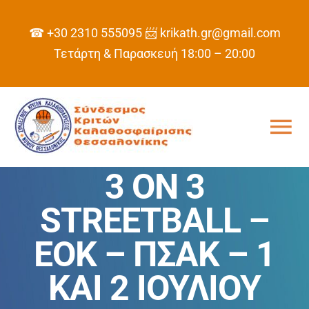
Skip
to
☎ +30 2310 555095
📨 krikath.gr@gmail.com
content
Τετάρτη & Παρασκευή 18:00 – 20:00
Tog
Nav
3 ΟΝ 3
ΑΡΧΙΚΗ
STREETBALL –
ΣΥΝΔΕΣΜΟΣ
EOK – ΠΣΑΚ – 1
ΠΡΟΓΡΑΜΜΑ
ΚΑΙ 2 ΙΟΥΛΙΟΥ