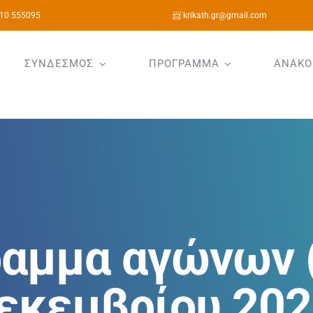
10 555095
📨 krikath.gr@gmail.com
ΣΥΝΔΕΣΜΟΣ
ΠΡΟΓΡΑΜΜΑ
ΑΝΑΚΟ
αμμα αγώνων 
εκεμβρίου 202